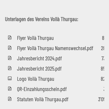
Unterlagen des Vereins Voilà Thurgau:
Flyer Voilà Thurgau
861
Flyer Voilà Thurgau Namenswechsel.pdf
282
Jahresbericht 2024.pdf
736
Jahresbericht 2025.pdf
850
Logo Voilà Thurgau
820
QR-Einzahlungsschein.pdf
36
Statuten Voilà Thurgau.pdf
3'055